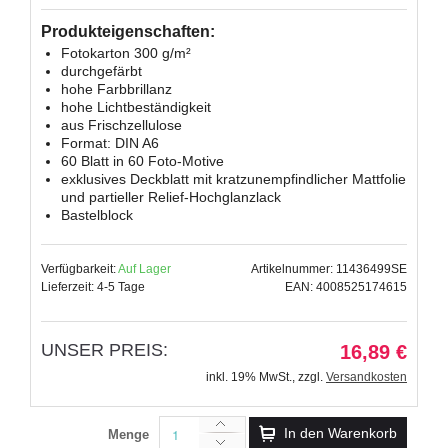
Produkteigenschaften:
Fotokarton 300 g/m²
durchgefärbt
hohe Farbbrillanz
hohe Lichtbeständigkeit
aus Frischzellulose
Format: DIN A6
60 Blatt in 60 Foto-Motive
exklusives Deckblatt mit kratzunempfindlicher Mattfolie
und partieller Relief-Hochglanzlack
Bastelblock
Verfügbarkeit:
Auf Lager
Artikelnummer: 11436499SE
Lieferzeit: 4-5 Tage
EAN: 4008525174615
UNSER PREIS:
16,89 €
inkl. 19% MwSt.
,
zzgl.
Versandkosten
In den Warenkorb
Menge