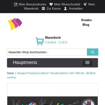
Mein Benutzerkonto
Mein Wunschzettel
Mein
Warenkorb
Zur Kasse
Anmelden
Kreativ-
Blog
Warenkorb
0 Artikel -
0,00 €
Hauptmenü
Home
/
Design-Fotokarton-Block "Sonderedition Life" DIN A6 - 60 Blatt
sortiert