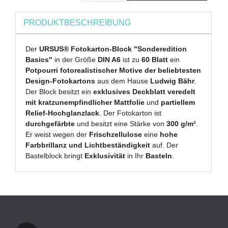
PRODUKTBESCHREIBUNG
Der
URSUS® Fotokarton-Block "Sonderedition
Basics"
in der Größe
DIN A6
ist zu
60 Blatt
ein
Potpourri fotorealistischer Motive der beliebtesten
Design-Fotokartons
aus dem Hause
Ludwig Bähr
.
Der Block besitzt ein
exklusives Deckblatt veredelt
mit kratzunempfindlicher Mattfolie
und
partiellem
Relief-Hochglanzlack
. Der Fotokarton ist
durchgefärbte
und besitzt eine Stärke von
300 g/m²
.
Er weist wegen der
Frischzellulose
eine
hohe
Farbbrillanz und Lichtbeständigkeit
auf. Der
Bastelblock bringt
Exklusivität
in Ihr
Basteln
.