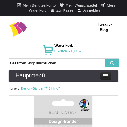
Mein Benutzerkonto
Mein Wunschzettel
Mein
Warenkorb
Zur Kasse
Anmelden
Kreativ-
Blog
Warenkorb
0 Artikel -
0,00 €
Hauptmenü
Home
/
Design-Bänder "Frühling"