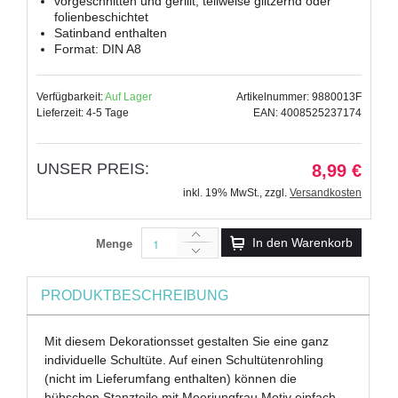
vorgeschnitten und gerillt, teilweise glitzernd oder
folienbeschichtet
Satinband enthalten
Format: DIN A8
Verfügbarkeit:
Auf Lager
Artikelnummer: 9880013F
Lieferzeit: 4-5 Tage
EAN: 4008525237174
UNSER PREIS:
8,99 €
inkl. 19% MwSt.
,
zzgl.
Versandkosten
In den Warenkorb
Menge
PRODUKTBESCHREIBUNG
Mit diesem Dekorationsset gestalten Sie eine ganz
individuelle Schultüte. Auf einen Schultütenrohling
(nicht im Lieferumfang enthalten) können die
hübschen Stanzteile mit Meerjungfrau Motiv einfach