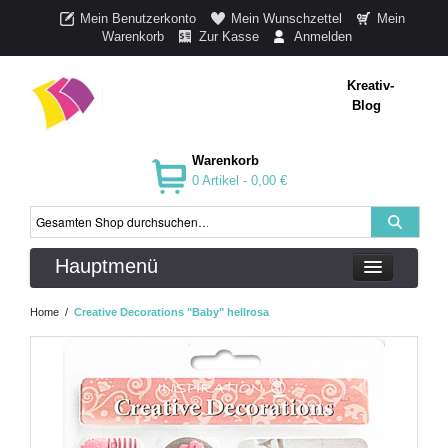
Mein Benutzerkonto
Mein Wunschzettel
Mein
Warenkorb
Zur Kasse
Anmelden
Kreativ-
Blog
Warenkorb
0 Artikel -
0,00 €
Hauptmenü
Home
/
Creative Decorations "Baby" hellrosa