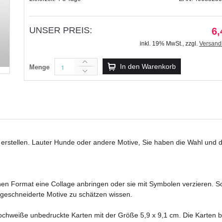
UNSER PREIS:
6,
inkl. 19% MwSt.
,
zzgl.
Versand
Blanko-Geschenkkarton-Set "mini"
In den Warenkorb
Menge
9,99 €
inkl. 19% MwSt.
,
zzgl.
Versandkosten
t erstellen. Lauter Hunde oder andere Motive, Sie haben die Wahl und d
hen Format eine Collage anbringen oder sie mit Symbolen verzieren. So
 zugeschneiderte Motive zu schätzen wissen.
chweiße unbedruckte Karten mit der Größe 5,9 x 9,1 cm. Die Karten b