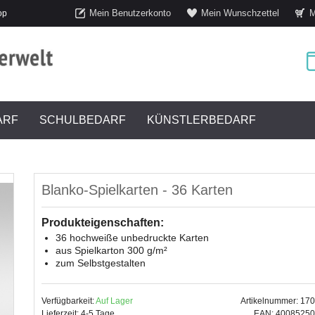
Mein Benutzerkonto
Mein Wunschzettel
M
op
ARF
SCHULBEDARF
KÜNSTLERBEDARF
Blanko-Spielkarten - 36 Karten
Produkteigenschaften:
36 hochweiße unbedruckte Karten
aus Spielkarton 300 g/m²
zum Selbstgestalten
Verfügbarkeit:
Auf Lager
Artikelnummer: 17
Lieferzeit: 4-5 Tage
EAN: 4008525