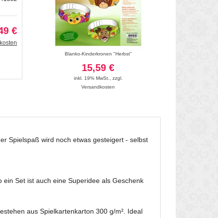
49 €
kosten
 sechseckig
Blanko-Kinderkronen "Herbst"
Blanko-Geschenkb
15,59 €
7
inkl. 19% MwSt.
,
zzgl.
inkl. 19
Versandkosten
Vers
er Spielspaß wird noch etwas gesteigert - selbst
 ein Set ist auch eine Superidee als Geschenk
estehen aus Spielkartenkarton 300 g/m². Ideal