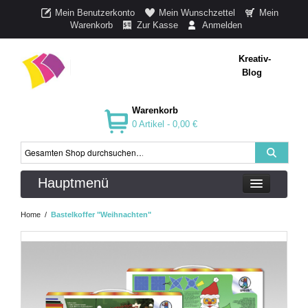
Mein Benutzerkonto
Mein Wunschzettel
Mein
Warenkorb
Zur Kasse
Anmelden
Kreativ-
Blog
Warenkorb
0 Artikel -
0,00 €
Hauptmenü
Home
/
Bastelkoffer "Weihnachten"