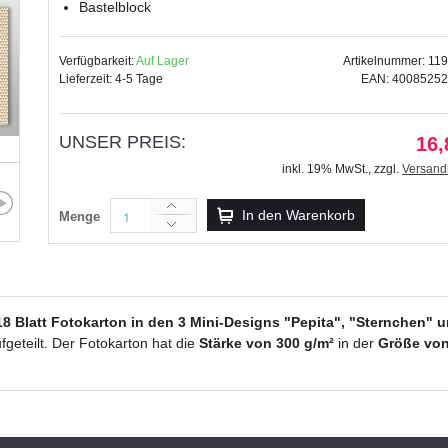
Bastelblock
Verfügbarkeit:
Auf Lager
Artikelnummer: 11
Lieferzeit: 4-5 Tage
EAN: 4008525
Motiv-Fotokarton 49,5 x 68 c
28,59 €
UNSER PREIS:
16,
inkl. 19% MwSt.
,
zzgl.
inkl. 19% MwSt.
,
zzgl.
Versand
Versandkosten
In den Warenkorb
Menge
18 Blatt
Fotokarton in den 3 Mini-Designs "Pepita", "Sternchen" u
fgeteilt. Der Fotokarton hat die
Stärke von 300 g/m²
in der
Größe von