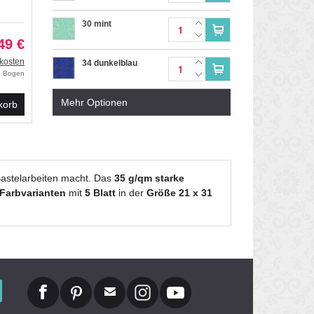
30 mint
49 €
kosten
34 dunkelblau
ro Bogen
Mehr Optionen
41 orange
korb
55 dunkelgrün
Bastelarbeiten macht. Das
35 g/qm starke
62 pink
 Farbvarianten
mit
5 Blatt
in der
Größe 21 x 31
72 mittelbraun
75 rehbraun
85 mausgrau