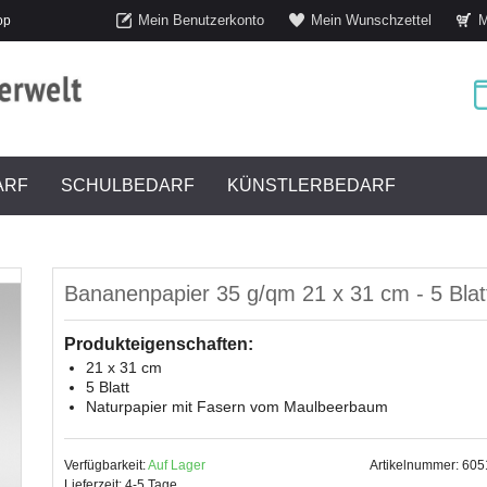
Mein Benutzerkonto
Mein Wunschzettel
M
op
ARF
SCHULBEDARF
KÜNSTLERBEDARF
Bananenpapier 35 g/qm 21 x 31 cm - 5 Blat
Produkteigenschaften:
21 x 31 cm
5 Blatt
Naturpapier mit Fasern vom Maulbeerbaum
Verfügbarkeit:
Auf Lager
Artikelnummer: 60
Lieferzeit: 4-5 Tage