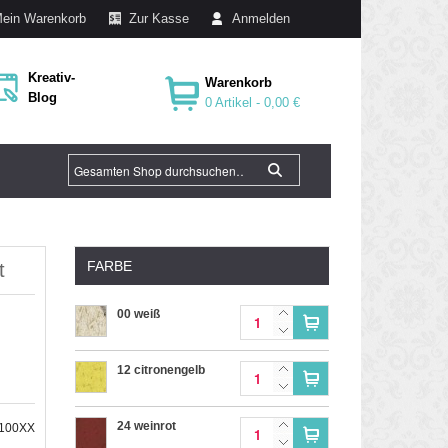
ein Warenkorb
Zur Kasse
Anmelden
Kreativ-
Warenkorb
Blog
0 Artikel -
0,00 €
FARBE
t
00 weiß
12 citronengelb
24 weinrot
5100XX