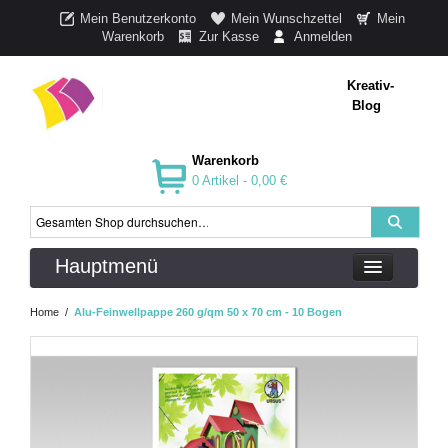
Mein Benutzerkonto
Mein Wunschzettel
Mein
Warenkorb
Zur Kasse
Anmelden
Kreativ-
Blog
Warenkorb
0 Artikel -
0,00 €
Hauptmenü
Home
/
Alu-Feinwellpappe 260 g/qm 50 x 70 cm - 10 Bogen