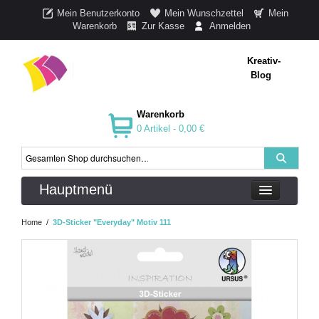
Mein Benutzerkonto
Mein Wunschzettel
Mein
Warenkorb
Zur Kasse
Anmelden
Kreativ-
Blog
Warenkorb
0 Artikel -
0,00 €
Hauptmenü
Home
/
3D-Sticker "Everyday" Motiv 111