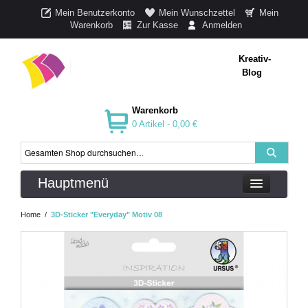
Mein Benutzerkonto
Mein Wunschzettel
Mein
Warenkorb
Zur Kasse
Anmelden
Kreativ-
Blog
Warenkorb
0 Artikel -
0,00 €
Hauptmenü
Home
/
3D-Sticker "Everyday" Motiv 08