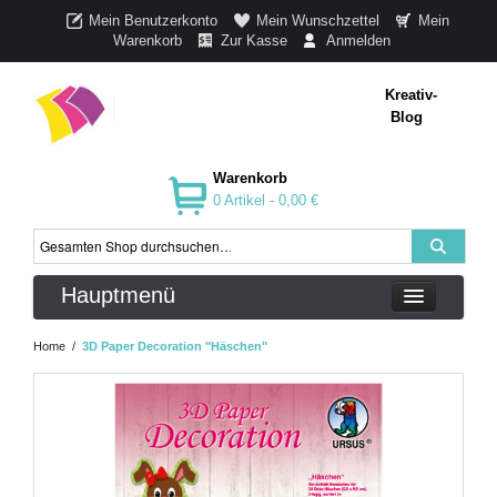
Mein Benutzerkonto
Mein Wunschzettel
Mein
Warenkorb
Zur Kasse
Anmelden
Kreativ-
Blog
Warenkorb
0 Artikel -
0,00 €
Hauptmenü
Home
/
3D Paper Decoration "Häschen"