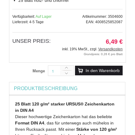
25 Blatt holz- und chlorfrei
Verfügbarkeit:
Auf Lager
Artikelnummer: 3504600
Lieferzeit: 4-5 Tage
EAN: 4008525852087
UNSER PREIS:
6,49 €
inkl. 19% MwSt.
,
zzgl.
Versandkosten
Grundpreis: 0,26 € pro Blatt
In den Warenkorb
Menge
PRODUKTBESCHREIBUNG
25 Blatt 120 g/m² starker URSUS® Zeichenkarton
in DIN A4
Dieser hochwertige Zeichenkarton hat das beliebte
Format DIN A4
, das für unterwegs auch mühelos in
Ihren Rucksack passt. Mit einer
Stärke von 120 g/m²