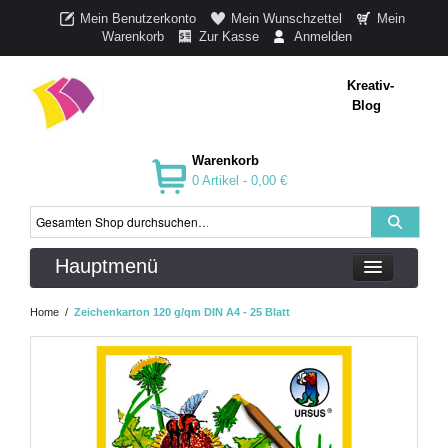
Mein Benutzerkonto
Mein Wunschzettel
Mein
Warenkorb
Zur Kasse
Anmelden
Kreativ-
Blog
Warenkorb
0 Artikel -
0,00 €
Hauptmenü
Home
/
Zeichenkarton 120 g/qm DIN A4 - 25 Blatt