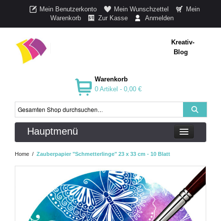
Mein Benutzerkonto
Mein Wunschzettel
Mein
Warenkorb
Zur Kasse
Anmelden
Kreativ-
Blog
Warenkorb
0 Artikel -
0,00 €
Hauptmenü
Home
/
Zauberpapier "Schmetterlinge" 23 x 33 cm - 10 Blatt