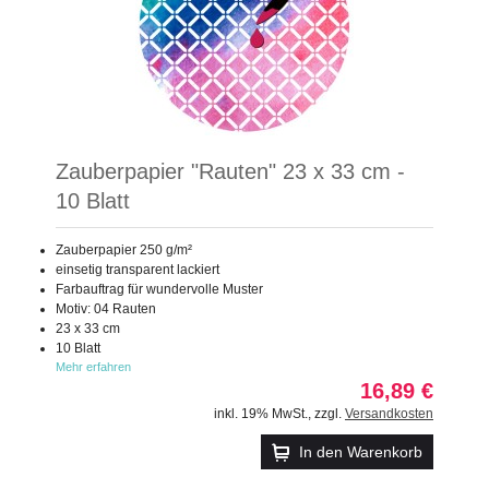
Zauberpapier "Rauten" 23 x 33 cm -
10 Blatt
Zauberpapier 250 g/m²
einsetig transparent lackiert
Farbauftrag für wundervolle Muster
Motiv: 04 Rauten
23 x 33 cm
10 Blatt
Mehr erfahren
16,89 €
inkl. 19% MwSt.
,
zzgl.
Versandkosten
In den Warenkorb