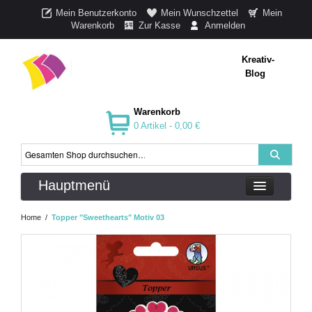
Mein Benutzerkonto
Mein Wunschzettel
Mein
Warenkorb
Zur Kasse
Anmelden
Kreativ-
Blog
Warenkorb
0 Artikel -
0,00 €
Hauptmenü
Home
/
Topper "Sweethearts" Motiv 03