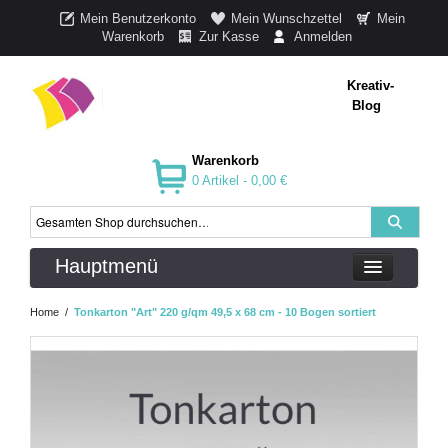
Mein Benutzerkonto
Mein Wunschzettel
Mein
Warenkorb
Zur Kasse
Anmelden
Kreativ-
Blog
Warenkorb
0 Artikel -
0,00 €
Hauptmenü
Home
/
Tonkarton "Art" 220 g/qm 49,5 x 68 cm - 10 Bogen sortiert