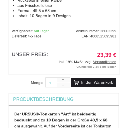
Rückseite in einer Farbe
aus Frischzellulose
Format: 49,5 x 68 cm
Inhalt: 10 Bogen in 9 Designs
Verfügbarkeit:
Auf Lager
Artikelnummer: 26002299
Lieferzeit: 4-5 Tage
EAN: 4008525695981
UNSER PREIS:
23,39 €
inkl. 19% MwSt.
,
zzgl.
Versandkosten
Grundpreis: 2,34 € pro Bogen
In den Warenkorb
Menge
PRODUKTBESCHREIBUNG
Der
URSUS®-Tonkarton "Art"
ist
beidseitig
bedruckt
und zu
10 Bogen
in der Größe
49,5 x 68
cm
ausgewählt. Auf der
Vorderseite
ist der Tonkarton