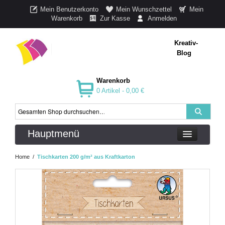
Mein Benutzerkonto
Mein Wunschzettel
Mein
Warenkorb
Zur Kasse
Anmelden
Kreativ-
Blog
Warenkorb
0 Artikel -
0,00 €
Hauptmenü
Home
/
Tischkarten 200 g/m² aus Kraftkarton