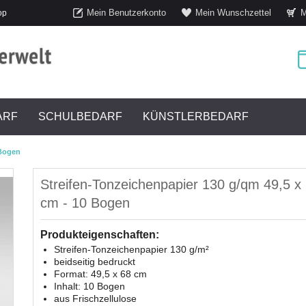
Mein Benutzerkonto
Mein Wunschzettel
M
op
ARF
SCHULBEDARF
KÜNSTLERBEDARF
 Bogen
Streifen-Tonzeichenpapier 130 g/qm 49,5 x
cm - 10 Bogen
Produkteigenschaften:
Streifen-Tonzeichenpapier 130 g/m²
beidseitig bedruckt
Format: 49,5 x 68 cm
Inhalt: 10 Bogen
aus Frischzellulose