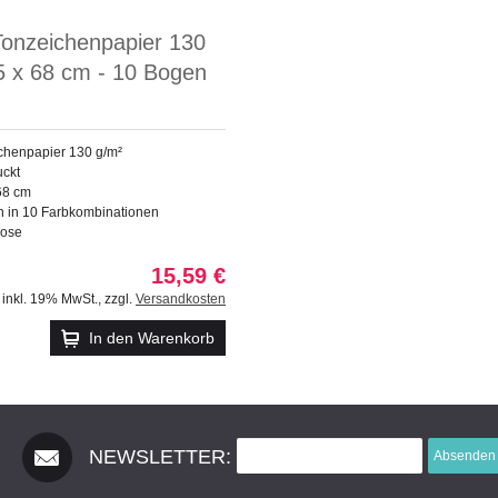
Tonzeichenpapier 130
5 x 68 cm - 10 Bogen
ichenpapier 130 g/m²
uckt
68 cm
en in 10 Farbkombinationen
lose
15,59 €
inkl. 19% MwSt.
,
zzgl.
Versandkosten
In den Warenkorb
NEWSLETTER:
Absenden