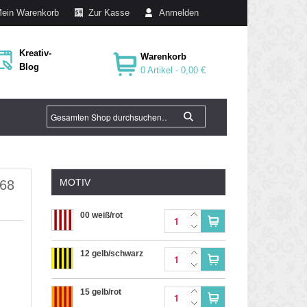
ein Warenkorb
Zur Kasse
Anmelden
Kreativ-
Warenkorb
Blog
0 Artikel -
0,00 €
MOTIV
 68
00 weiß/rot
12 gelb/schwarz
15 gelb/rot