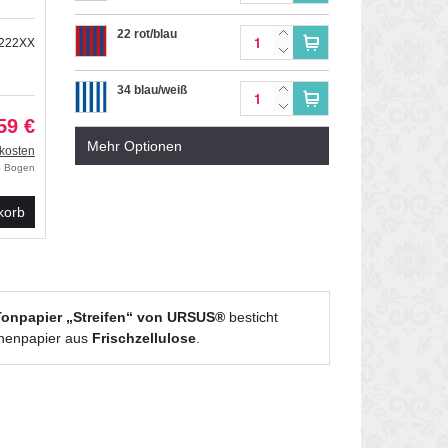
22 rot/blau
2222XX
34 blau/weiß
59 €
Mehr Optionen
39 blau/gelb
kosten
ro Bogen
41 orange/blau
korb
55 grün/weiß
58 grün/blau
Tonpapier „Streifen“ von URSUS®
besticht
henpapier aus
Frischzellulose
.
90 schwarz/rot