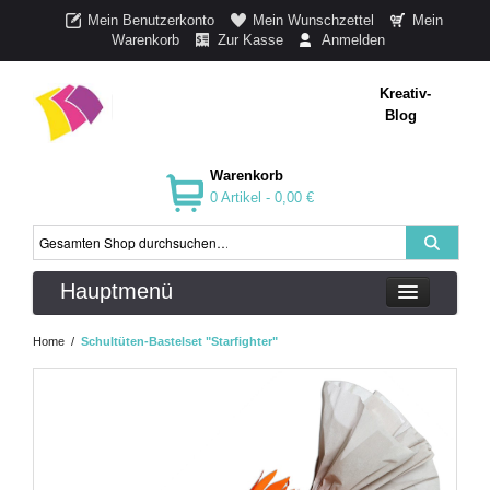
Mein Benutzerkonto
Mein Wunschzettel
Mein
Warenkorb
Zur Kasse
Anmelden
Kreativ-
Blog
Warenkorb
0 Artikel -
0,00 €
Hauptmenü
Home
/
Schultüten-Bastelset "Starfighter"