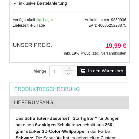
inklusive Bastelanleitung
Verfügbarkeit:
Auf Lager
Artikelnummer: 9850036
Lieferzeit: 4-5 Tage
EAN: 4008525228875
UNSER PREIS:
19,99 €
inkl. 19% MwSt.
,
zzgl.
Versandkosten
In den Warenkorb
Menge
PRODUKTBESCHREIBUNG
LIEFERUMFANG
Das
Schultüten-Bastelset "Starfighter"
für Jungen
hat einen
6-eckigen
Schultütenzuschnitt aus
260
g/m² starker 3D-Color-Wellpappe
in der Farbe
Schwarz
. Die Schultüte hat im gebastelten Zustand