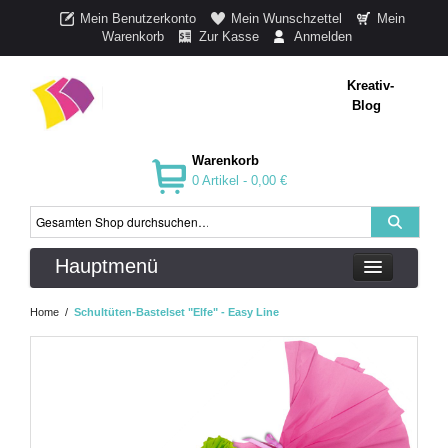
Mein Benutzerkonto
Mein Wunschzettel
Mein
Warenkorb
Zur Kasse
Anmelden
Kreativ-
Blog
Warenkorb
0 Artikel -
0,00 €
Hauptmenü
Home
/
Schultüten-Bastelset "Elfe" - Easy Line