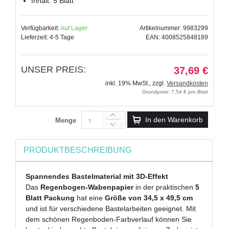
Inhalt: 5 Blatt
Verfügbarkeit:
Auf Lager
Artikelnummer: 9983299
Lieferzeit: 4-5 Tage
EAN: 4008525848189
UNSER PREIS:
37,69 €
inkl. 19% MwSt.
,
zzgl.
Versandkosten
Grundpreis: 7,54 € pro Blatt
In den Warenkorb
Menge
PRODUKTBESCHREIBUNG
Spannendes Bastelmaterial mit 3D-Effekt
Das
Regenbogen-Wabenpapier
in der praktischen
5
Blatt Packung
hat eine
Größe von 34,5 x 49,5 cm
und ist für verschiedene Bastelarbeiten geeignet. Mit
dem schönen Regenboden-Farbverlauf können Sie