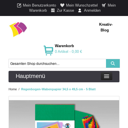
Mein Benutzerkonto
Mein Wunschzettel
Mein
Warenkorb
Zur Kasse
Anmelden
Kreativ-
Blog
Warenkorb
0 Artikel -
0,00 €
Hauptmenü
Home
/
Regenbogen-Wabenpapier 34,5 x 49,5 cm - 5 Blatt