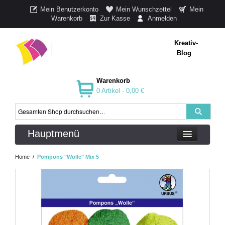
Mein Benutzerkonto
Mein Wunschzettel
Mein
Warenkorb
Zur Kasse
Anmelden
Kreativ-
Blog
Warenkorb
0 Artikel -
0,00 €
Hauptmenü
Home
/
Pompons "Wolle" Mix 5