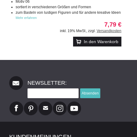
Motiv 06
sortiert in verschiedenen Größen und Formen
zum Basteln von lustigen Figuren und für andere kreative Ideen
Mehr erfahren
7,79 €
inkl. 19% MwSt.
,
zzgl.
Versandkosten
In den Warenkorb
NEWSLETTER:
Absenden
KUNDENMEINUNGEN