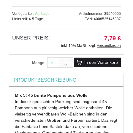
Verfügbarkeit:
Auf Lager
Artikelnummer: 39540005
Lieferzeit: 4-5 Tage
EAN: 4008525145387
UNSER PREIS:
7,79 €
inkl. 19% MwSt.
,
zzgl.
Versandkosten
In den Warenkorb
Menge
PRODUKTBESCHREIBUNG
Mix 5: 45 bunte Pompons aus Wolle
In dieser gemischten Packung sind insgesamt 45
Pompons aus plüschig-weicher Wolle enthalten. Die
vielseitig verwendbaren Woll-Bällchen sind in den
verschiedensten Größen und Farben sortiert. Das regt
die Fantasie beim Basteln dazu an, verschiedene
Verzierungen, Ornamente und Tierfiguren aus den