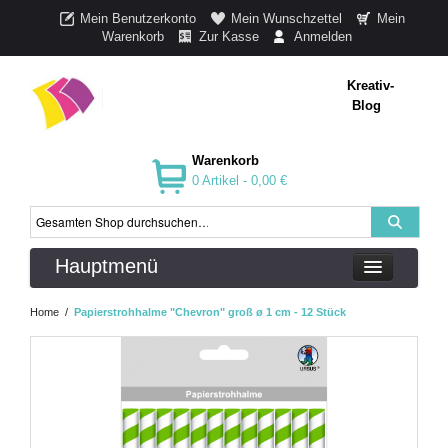
Mein Benutzerkonto
Mein Wunschzettel
Mein
Warenkorb
Zur Kasse
Anmelden
Kreativ-
Blog
Warenkorb
0 Artikel -
0,00 €
Hauptmenü
Home
/
Papierstrohhalme "Chevron" groß ø 1 cm - 12 Stück