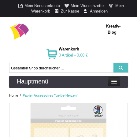
Mein Benutzerkonto
Mein Wunschzettel
Mein
Warenkorb
Zur Kasse
Anmelden
Kreativ-
Blog
Warenkorb
0 Artikel -
0,00 €
Hauptmenü
Home
/
Papier Accessoires "gelbe Herzen"