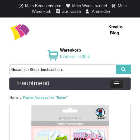
Mein Benutzerkonto
Mein Wunschzettel
Mein
Warenkorb
Zur Kasse
Anmelden
Kreativ-
Blog
Warenkorb
0 Artikel -
0,00 €
Hauptmenü
Home
/
Papier Accessoires "Eulen"