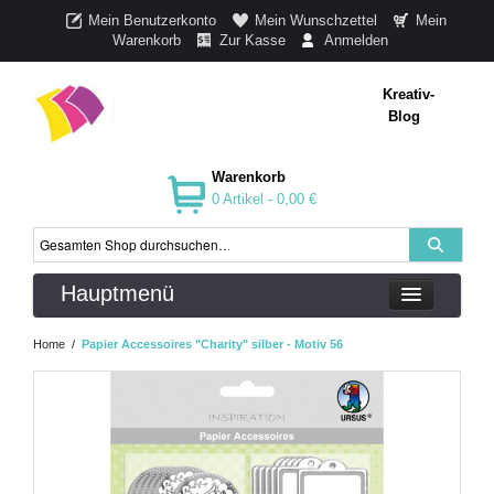
Mein Benutzerkonto
Mein Wunschzettel
Mein
Warenkorb
Zur Kasse
Anmelden
Kreativ-
Blog
Warenkorb
0 Artikel -
0,00 €
Hauptmenü
Home
/
Papier Accessoires "Charity" silber - Motiv 56