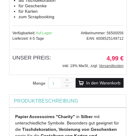
als Tischdekoration
für Geschenke
für Karten
zum Scrapbooking
Verfügbarkeit:
Auf Lager
Artikelnummer: 56500056
Lieferzeit: 4-5 Tage
EAN: 4008525149712
UNSER PREIS:
4,99 €
inkl. 19% MwSt.
,
zzgl.
Versandkosten
In den Warenkorb
Menge
PRODUKTBESCHREIBUNG
Papier Accessoires "Charity"
in
Silber
mit
unterschiedliche Symbole. Besonders gut geeignet für
die
Tischdekoration, Verzierung von Geschenken
sowie für die
Gestaltung von Karten und