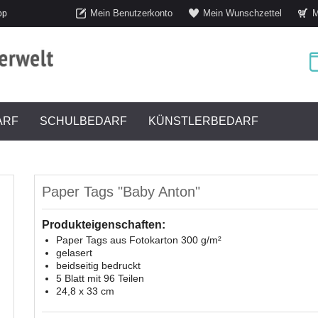
Mein Benutzerkonto
Mein Wunschzettel
M
op
ARF
SCHULBEDARF
KÜNSTLERBEDARF
Paper Tags "Baby Anton"
Produkteigenschaften:
Paper Tags aus Fotokarton 300 g/m²
gelasert
beidseitig bedruckt
5 Blatt mit 96 Teilen
24,8 x 33 cm