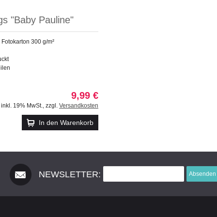
gs "Baby Pauline"
 Fotokarton 300 g/m²
uckt
eilen
9,99 €
inkl. 19% MwSt.
,
zzgl.
Versandkosten
In den Warenkorb
NEWSLETTER:
Absenden