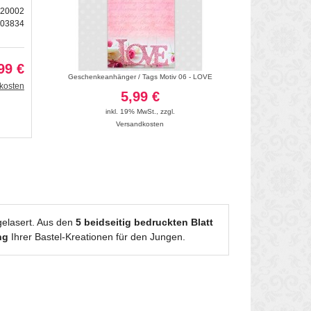
720002
203834
99 €
"
Geschenkeanhänger / Tags Motiv 06 - LOVE
Geschenkeanhänger / T
kosten
5,99 €
5
inkl. 19% MwSt.
,
zzgl.
Versandkosten
inkl. 19
Vers
elasert. Aus den
5 beidseitig bedruckten Blatt
ng
Ihrer Bastel-Kreationen für den Jungen.