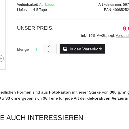
Verfügbarkeit:
Auf Lager
Artikelnummer: 56
Lieferzeit: 4-5 Tage
EAN: 4008525
UNSER PREIS:
9,
Paper Tags "Baby Anton
inkl. 19% MwSt.
,
zzgl.
Versand
9,99 €
inkl. 19% MwSt.
,
zzgl.
In den Warenkorb
Menge
Versandkosten
hiedlichen Formen sind aus
Fotokarton
mit einer Stärke von
300 g/m²
g
8 x 33 cm
ergeben sich
96 Teile
für jede Art der
dekorativen Verzieru
IE AUCH INTERESSIEREN