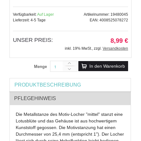
Verfügbarkeit:
Auf Lager
Artikelnummer: 19480045
Lieferzeit: 4-5 Tage
EAN: 4008525078272
UNSER PREIS:
8,99 €
inkl. 19% MwSt.
,
zzgl.
Versandkosten
In den Warenkorb
Menge
PRODUKTBESCHREIBUNG
PFLEGEHINWEIS
Die Metallstanze des Motiv-Locher "mittel" stanzt eine
Lotusblüte und das Gehäuse ist aus hochwertigem
Kunststoff gegossen. Die Motivstanzung hat einen
Durchmesser von 25,4 mm (entspricht 1"). Der Locher
lässt sich durch seine Hebelfunktion leicht bedienen