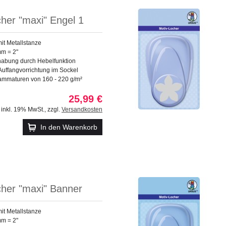
her "maxi" Engel 1
mit Metallstanze
mm = 2"
abung durch Hebelfunktion
 Auffangvorrichtung im Sockel
rammaturen von 160 - 220 g/m²
25,99 €
inkl. 19% MwSt.
,
zzgl.
Versandkosten
In den Warenkorb
cher "maxi" Banner
mit Metallstanze
mm = 2"