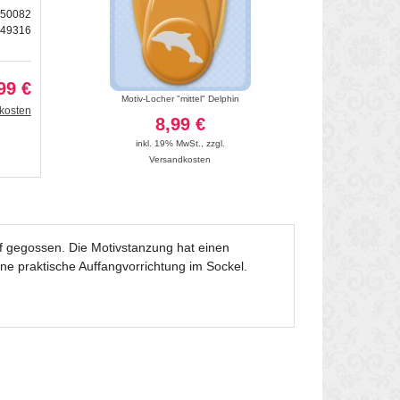
450082
149316
99 €
inie
Motiv-Locher "mittel" Delphin
Motiv-Loc
kosten
8,99 €
12
inkl. 19% MwSt.
,
zzgl.
inkl. 19
Versandkosten
Vers
ff gegossen. Die Motivstanzung hat einen
ine praktische Auffangvorrichtung im Sockel.