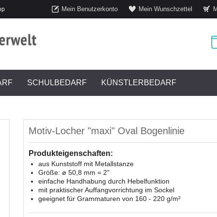
Mein Benutzerkonto
Mein Wunschzettel
M
op
ARF
SCHULBEDARF
KÜNSTLERBEDARF
Motiv-Locher "maxi" Oval Bogenlinie
Produkteigenschaften:
aus Kunststoff mit Metallstanze
Größe: ø 50,8 mm = 2"
einfache Handhabung durch Hebelfunktion
mit praktischer Auffangvorrichtung im Sockel
geeignet für Grammaturen von 160 - 220 g/m²