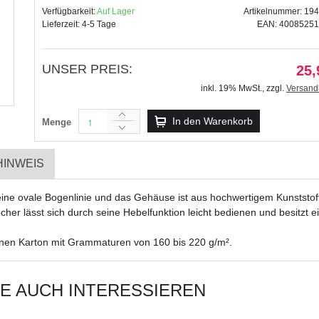
Verfügbarkeit:
Auf Lager
Artikelnummer: 19
Lieferzeit: 4-5 Tage
EAN: 4008525
UNSER PREIS:
25,
Motiv-Locher "maxi" Wellenl
inkl. 19% MwSt.
,
zzgl.
Versand
25,99 €
inkl. 19% MwSt.
,
zzgl.
In den Warenkorb
Menge
Versandkosten
HINWEIS
 eine ovale Bogenlinie und das Gehäuse ist aus hochwertigem Kunststo
er lässt sich durch seine Hebelfunktion leicht bedienen und besitzt e
ünnen Karton mit Grammaturen von 160 bis 220 g/m².
IE AUCH INTERESSIEREN