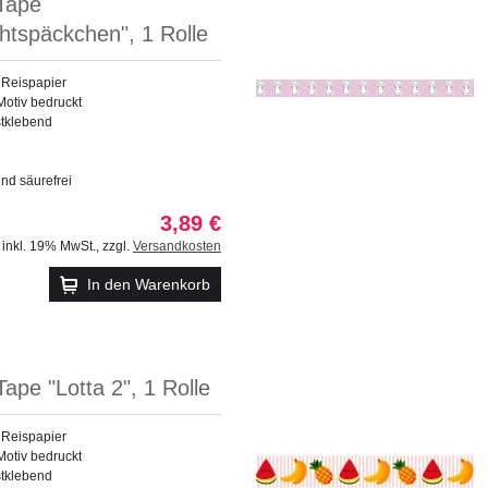
Tape
htspäckchen", 1 Rolle
 Reispapier
Motiv bedruckt
stklebend
und säurefrei
3,89 €
inkl. 19% MwSt.
,
zzgl.
Versandkosten
In den Warenkorb
ape "Lotta 2", 1 Rolle
 Reispapier
Motiv bedruckt
stklebend