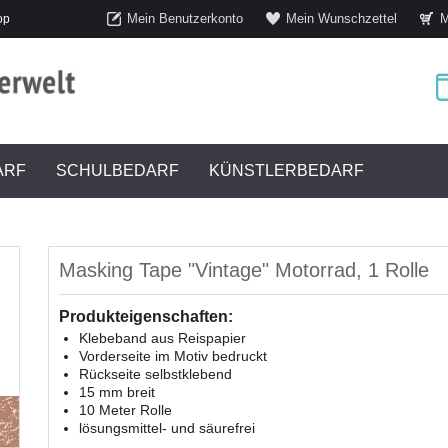
Mein Benutzerkonto
Mein Wunschzettel
M
op
ARF
SCHULBEDARF
KÜNSTLERBEDARF
Masking Tape "Vintage" Motorrad, 1 Rolle
Produkteigenschaften:
Klebeband aus Reispapier
Vorderseite im Motiv bedruckt
Rückseite selbstklebend
15 mm breit
10 Meter Rolle
lösungsmittel- und säurefrei