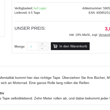
Verfügbarkeit:
Auf Lager
Artikelnummer: 590
Lieferzeit: 4-5 Tage
EAN: 4008525
UNSER PREIS:
Masking Tape Fische, 4 Rolle
3,
12,99 €
inkl. 19% MwSt.
,
zzgl.
Versand
inkl. 19% MwSt.
,
zzgl.
Versandkosten
In den Warenkorb
Menge
entalität kommt hier das richtige Tape. Überziehen Sie Ihre Bücher, Möb
 sich an Motorrad. Eine ganze Rolle lang rollen die Reifen.
tiv
as Tape selbstklebend. Zehn Meter rollen ab, und dabei bekommt jeder