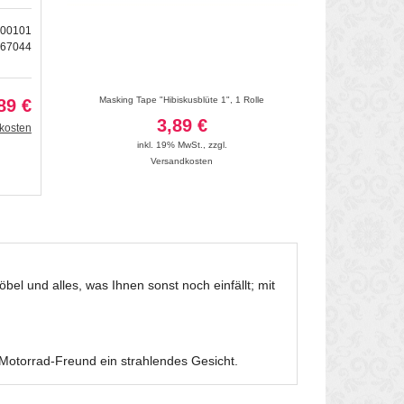
500101
167044
n, bunt
Masking Tape "Hibiskusblüte 1", 1 Rolle
Masking Tape he
89 €
3,89 €
3
kosten
inkl. 19% MwSt.
,
zzgl.
inkl. 19
Versandkosten
Vers
el und alles, was Ihnen sonst noch einfällt; mit
 Motorrad-Freund ein strahlendes Gesicht.