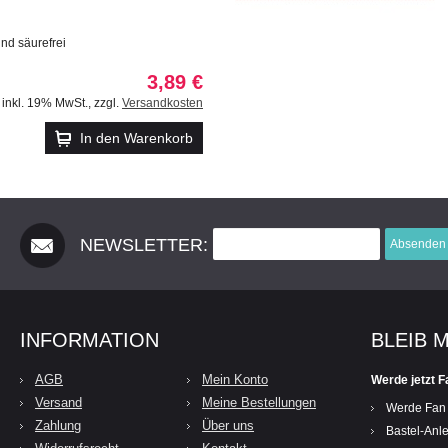
und säurefrei
3,89 €
inkl. 19% MwSt.
,
zzgl.
Versandkosten
In den Warenkorb
NEWSLETTER:
Absenden
INFORMATION
BLEIB 
AGB
Mein Konto
Werde jetzt F
Versand
Meine Bestellungen
Werde Fan
Zahlung
Über uns
Bastel-Anle