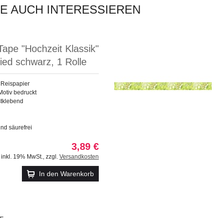
IE AUCH INTERESSIEREN
ape "Hochzeit Klassik"
ied schwarz, 1 Rolle
 Reispapier
Motiv bedruckt
stklebend
und säurefrei
3,89 €
inkl. 19% MwSt.
,
zzgl.
Versandkosten
In den Warenkorb