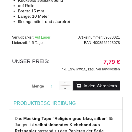
Rückseite selbstklebend
auf Rolle
Breite: 15 mm
Länge: 10 Meter
lösungsmittel- und säurefrei
Verfügbarkeit:
Auf Lager
Artikelnummer: 59080021
Lieferzeit: 4-5 Tage
EAN: 4008525223078
UNSER PREIS:
7,79 €
inkl. 19% MwSt.
,
zzgl.
Versandkosten
In den Warenkorb
Menge
PRODUKTBESCHREIBUNG
Das
Masking Tape "Religion grau-blau, silber"
für
Jungen ist
selbstklebendes Klebeband aus
Reispapier
passend zu den Papieren der
Serie