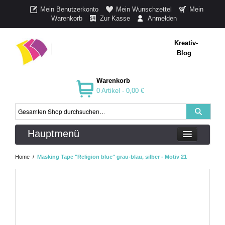
Mein Benutzerkonto
Mein Wunschzettel
Mein
Warenkorb
Zur Kasse
Anmelden
Kreativ-
Blog
Warenkorb
0 Artikel -
0,00 €
Hauptmenü
Home
/
Masking Tape "Religion blue" grau-blau, silber - Motiv 21