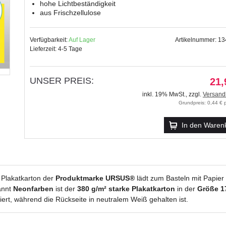
hohe Lichtbeständigkeit
aus Frischzellulose
Verfügbarkeit:
Auf Lager
Artikelnummer: 1
Lieferzeit: 4-5 Tage
UNSER PREIS:
21,
inkl. 19% MwSt.
,
zzgl.
Versand
Grundpreis: 0,44 € p
In den Waren
e Plakatkarton der
Produktmarke URSUS®
lädt zum Basteln mit Papier 
annt
Neonfarben
ist der
380 g/m² starke Plakatkarton
in der
Größe 1
ert, während die Rückseite in neutralem Weiß gehalten ist.