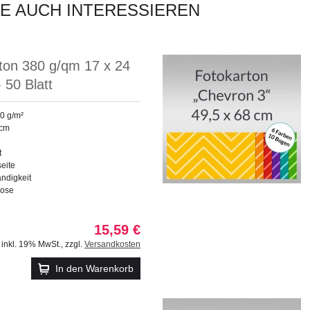
IE AUCH INTERESSIEREN
ton 380 g/qm 17 x 24
 50 Blatt
0 g/m²
 cm
t
seite
ndigkeit
lose
15,59 €
inkl. 19% MwSt.
,
zzgl.
Versandkosten
In den Warenkorb