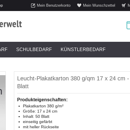
Mein Benutzerkonto
Mein Wunschzettel
M
op
ARF
SCHULBEDARF
KÜNSTLERBEDARF
Leucht-Plakatkarton 380 g/qm 17 x 24 cm -
Blatt
Produkteigenschaften:
Plakatkarton 380 g/m²
Größe: 17 x 24 cm
Inhalt: 50 Blatt
einseitig gefärbt
mit heller Rückseite