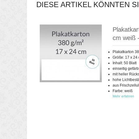
DIESE ARTIKEL KÖNNTEN S
Plakatkar
cm weiß -
Plakatkarton 38
Größe: 17 x 24
Inhalt: 50 Blatt
einseitig gefärb
mit heller Rück
hohe Lichtbestä
aus Frischzellu
Farbe: weiß
Mehr erfahren