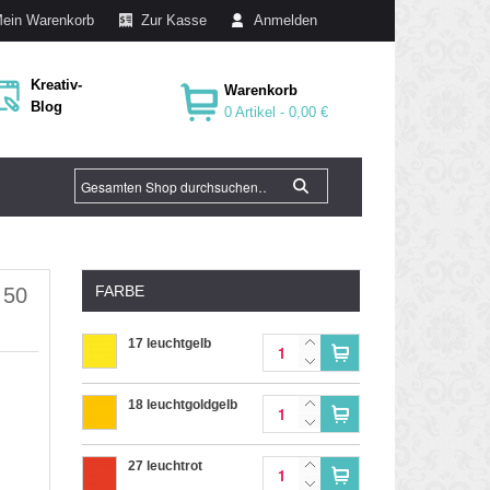
ein Warenkorb
Zur Kasse
Anmelden
Kreativ-
Warenkorb
Blog
0 Artikel -
0,00 €
FARBE
 50
17 leuchtgelb
18 leuchtgoldgelb
27 leuchtrot