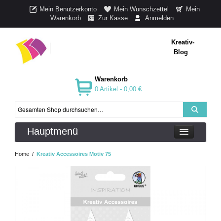
Mein Benutzerkonto
Mein Wunschzettel
Mein
Warenkorb
Zur Kasse
Anmelden
Kreativ-
Blog
Warenkorb
0 Artikel -
0,00 €
Hauptmenü
Home
/
Kreativ Accessoires Motiv 75