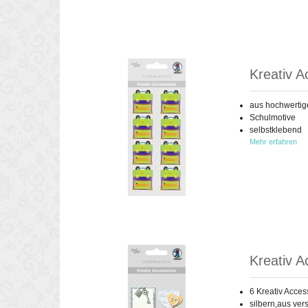
Kreativ A
aus hochwertig
Schulmotive
selbstklebend
Mehr erfahren
Kreativ A
6 Kreativ Acces
silbern,aus ver