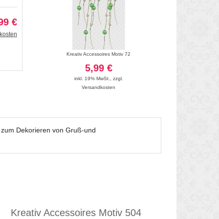
99 €
kosten
 247
Kreativ Accessoires Motiv 72
Kreativ Acce
5,99 €
5
inkl. 19% MwSt.
,
zzgl.
inkl. 19
Versandkosten
Vers
t zum Dekorieren von Gruß-und
Kreativ Accessoires Motiv 504