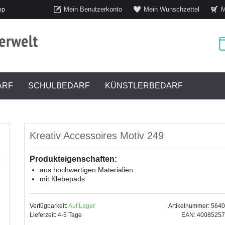
Mein Benutzerkonto
Mein Wunschzettel
M
op
ARF
SCHULBEDARF
KÜNSTLERBEDARF
Kreativ Accessoires Motiv 249
Produkteigenschaften:
aus hochwertigen Materialien
mit Klebepads
Verfügbarkeit:
Auf Lager
Artikelnummer: 564
Lieferzeit: 4-5 Tage
EAN: 4008525