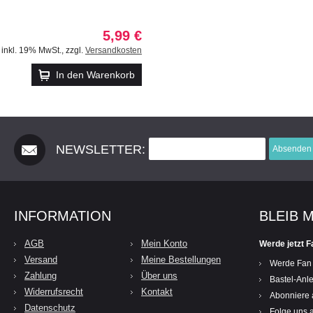
5,99 €
inkl. 19% MwSt.
,
zzgl.
Versandkosten
In den Warenkorb
NEWSLETTER:
Absenden
INFORMATION
BLEIB 
AGB
Mein Konto
Werde jetzt F
Versand
Meine Bestellungen
Werde Fan
Zahlung
Über uns
Bastel-Anle
Widerrufsrecht
Kontakt
Abonniere 
Datenschutz
Folge uns a