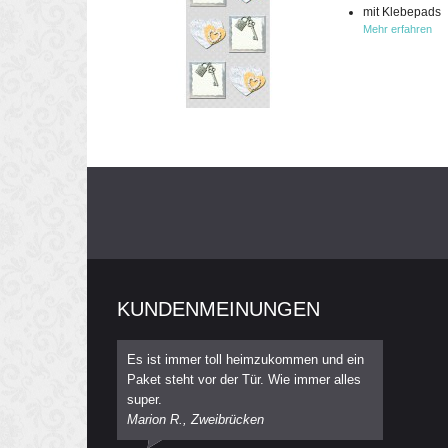
mit Klebepads
Mehr erfahren
KUNDENMEINUNGEN
Es ist immer toll heimzukommen und ein
Paket steht vor der Tür. Wie immer alles
super.
Marion R., Zweibrücken