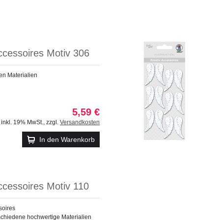
ccessoires Motiv 306
en Materialien
5,59 €
inkl. 19% MwSt.
,
zzgl.
Versandkosten
In den Warenkorb
ccessoires Motiv 110
soires
schiedene hochwertige Materialien