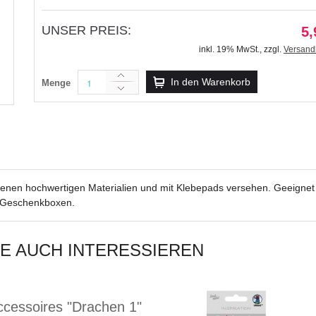
UNSER PREIS:
5,
inkl. 19% MwSt.
,
zzgl.
Versand
Kreativ Accessoires Motiv
In den Warenkorb
Menge
5,99 €
inkl. 19% MwSt.
,
zzgl.
Versandkosten
denen hochwertigen Materialien und mit Klebepads versehen. Geeigne
d Geschenkboxen.
IE AUCH INTERESSIEREN
ccessoires "Drachen 1"