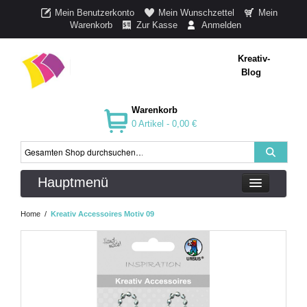
Mein Benutzerkonto
Mein Wunschzettel
Mein
Warenkorb
Zur Kasse
Anmelden
Kreativ-
Blog
Warenkorb
0 Artikel -
0,00 €
Hauptmenü
Home
/
Kreativ Accessoires Motiv 09