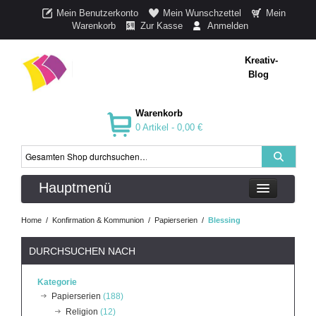
Mein Benutzerkonto
Mein Wunschzettel
Mein
Warenkorb
Zur Kasse
Anmelden
Kreativ-
Blog
Warenkorb
0 Artikel -
0,00 €
Hauptmenü
Home
/
Konfirmation & Kommunion
/
Papierserien
/
Blessing
DURCHSUCHEN NACH
Kategorie
Papierserien
(188)
Religion
(12)