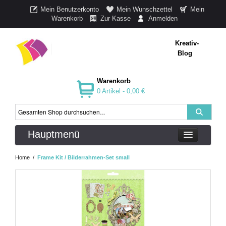
Mein Benutzerkonto
Mein Wunschzettel
Mein
Warenkorb
Zur Kasse
Anmelden
Kreativ-
Blog
Warenkorb
0 Artikel -
0,00 €
Hauptmenü
Home
/
Frame Kit / Bilderrahmen-Set small