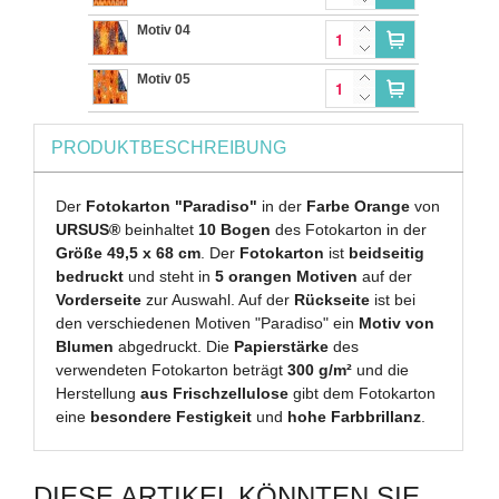
Motiv 04
Motiv 05
PRODUKTBESCHREIBUNG
Der
Fotokarton "Paradiso"
in der
Farbe Orange
von
URSUS®
beinhaltet
10 Bogen
des Fotokarton in der
Größe 49,5 x 68 cm
. Der
Fotokarton
ist
beidseitig
bedruckt
und steht in
5 orangen Motiven
auf der
Vorderseite
zur Auswahl. Auf der
Rückseite
ist bei
den verschiedenen Motiven "Paradiso" ein
Motiv von
Blumen
abgedruckt. Die
Papierstärke
des
verwendeten Fotokarton beträgt
300 g/m²
und die
Herstellung
aus Frischzellulose
gibt dem Fotokarton
eine
besondere Festigkeit
und
hohe Farbbrillanz
.
DIESE ARTIKEL KÖNNTEN SIE