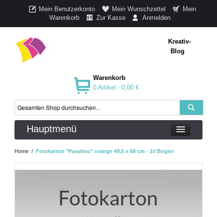
Mein Benutzerkonto
Mein Wunschzettel
Mein
Warenkorb
Zur Kasse
Anmelden
Kreativ-
Blog
Warenkorb
0 Artikel -
0,00 €
Hauptmenü
Home
/
Fotokarton "Paradiso" orange 49,5 x 68 cm - 10 Bogen