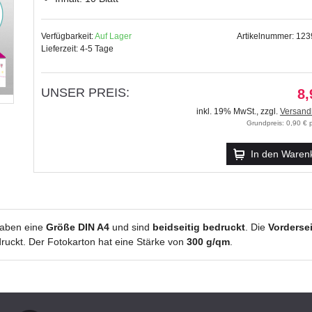
Verfügbarkeit:
Auf Lager
Artikelnummer: 12
Lieferzeit: 4-5 Tage
UNSER PREIS:
8,
inkl. 19% MwSt.
,
zzgl.
Versand
Grundpreis: 0,90 € p
In den Waren
aben eine
Größe DIN A4
und sind
beidseitig bedruckt
. Die
Vordersei
druckt. Der Fotokarton hat eine Stärke von
300 g/qm
.