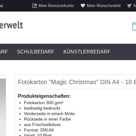
Mein Benutzerkonto
Mein Wunschzettel
M
op
ARF
SCHULBEDARF
KÜNSTLERBEDARF
Fotokarton "Magic Christmas" DIN A4 - 10 B
Produkteigenschaften:
Fotokarton 300 g/m²
beidseitig bedruckt
Vorderseite in einem Motiv
Rückseite in einer Farbe
aus Frischzellulose
Format: DIN A4
Inhalt: 10 Blatt