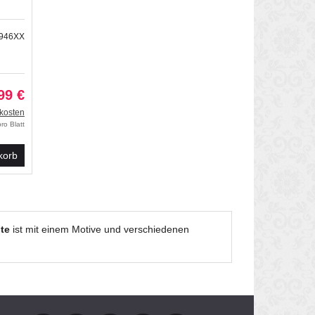
3946XX
99 €
kosten
ro Blatt
korb
te
ist mit einem Motive und verschiedenen