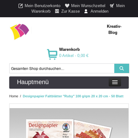
Mein Benutzerkonto
Mein Wunschzettel
Mein
Warenkorb
Zur Kasse
Anmelden
Kreativ-
Blog
Warenkorb
0 Artikel -
0,00 €
Hauptmenü
Home
/
Designpapier Faltblätter "Ruby" 100 g/qm 20 x 20 cm - 50 Blatt