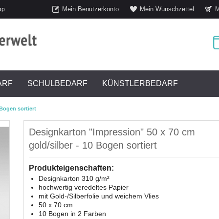
Mein Benutzerkonto
Mein Wunschzettel
M
op
ARF
SCHULBEDARF
KÜNSTLERBEDARF
Bogen sortiert
Designkarton "Impression" 50 x 70 cm
gold/silber - 10 Bogen sortiert
Produkteigenschaften:
Designkarton 310 g/m²
hochwertig veredeltes Papier
mit Gold-/Silberfolie und weichem Vlies
50 x 70 cm
10 Bogen in 2 Farben