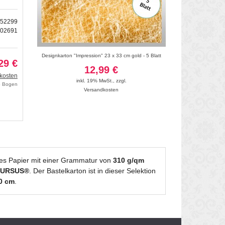
352299
202691
Blatt
Designkarton "Impression" 23 x 33 cm gold - 5 Blatt
Designkarton "Bordür
29 €
12,99 €
11
kosten
inkl. 19% MwSt.
,
zzgl.
inkl. 19
ro Bogen
Versandkosten
Vers
lles Papier mit einer Grammatur von
310 g/qm
URSUS®
. Der Bastelkarton ist in dieser Selektion
70 cm
.