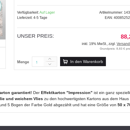
Verfügbarkeit:
Auf Lager
Artikelnummer: 14
Lieferzeit: 4-5 Tage
EAN: 4008525
Brilliant "Gold" DIN A4 - 25 
UNSER PREIS:
88,
45,49 €
inkl. 19% MwSt.
,
zzgl.
Versand
inkl. 19% MwSt.
,
zzgl.
Grundpreis: 8,83 € p
Versandkosten
In den Warenkorb
Menge
rton garantiert!
Der
Effektkarton "Impression"
ist ein ganz spezie
olie und weichem Vlies
zu den hochwertigsten Kartons aus dem Haus
r und 5 Bogen der Farbe Gold abgezählt und hat eine Größe von
50 x 