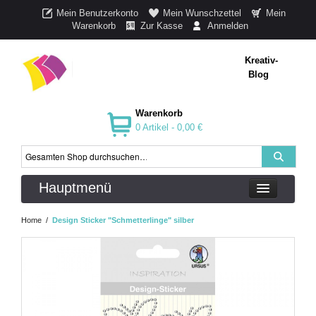
Mein Benutzerkonto
Mein Wunschzettel
Mein
Warenkorb
Zur Kasse
Anmelden
Kreativ-
Blog
Warenkorb
0 Artikel -
0,00 €
Hauptmenü
Home
/
Design Sticker "Schmetterlinge" silber