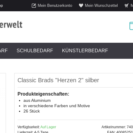
Mein Benutzerkonto
Mein Wunschzettel
M
op
ARF
SCHULBEDARF
KÜNSTLERBEDARF
Classic Brads "Herzen 2" silber
Produkteigenschaften:
aus Aluminium
in verschiedene Farben und Motive
26 Stück
Verfügbarkeit:
Auf Lager
Artikelnummer: 74
Lieferzeit: 4-5 Tage
EAN: 4008525