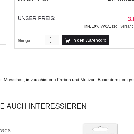
UNSER PREIS:
3,
inkl. 19% MwSt.
,
zzgl.
Versand
Inspiration Fancy Brads Mot
In den Warenkorb
Menge
9,99 €
inkl. 19% MwSt.
,
zzgl.
Versandkosten
ten Menschen, in verschiedene Farben und Motiven. Besonders geeigne
IE AUCH INTERESSIEREN
rads