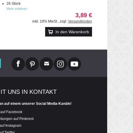
26 Stück
Mehr erfahren
3,89 €
inkl. 19% MwSt.
,
zzgl.
Versandkosten
In den Warenkorb
MIT UNS IN KONTAKT
an auf einem unserer Social Media-Kanäle!
 auf Facebook
itungen auf Pinterest
auf Instagram
uf Twitter