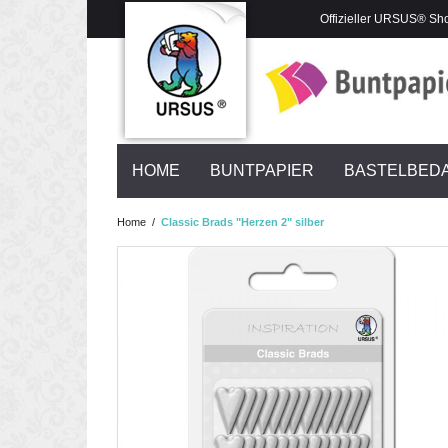
Offizieller URSUS® Sh
HOME
BUNTPAPIER
BASTELBED
Home
/
Classic Brads "Herzen 2" silber