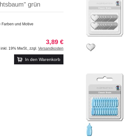
htsbaum" grün
e Farben und Motive
3,89 €
inkl. 19% MwSt.
,
zzgl.
Versandkosten
In den Warenkorb