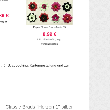
89 €
kosten
iv 07
Paper Flower Brads Motiv 05
Eyelet Setter
8,99 €
25
inkl. 19% MwSt.
,
zzgl.
inkl. 19
Versandkosten
Vers
t für Scapbooking, Kartengestaltung und zur
Classic Brads "Herzen 1" silber