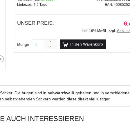
Lieferzeit: 4-5 Tage
EAN: 4008525
UNSER PREIS:
6,
inkl. 19% MwSt.
,
zzgl.
Versand
Kreativ Sticker "Linien" g
2,59 €
In den Warenkorb
Menge
inkl. 19% MwSt.
,
zzgl.
Versandkosten
Sticker. Die Augen sind in
schwarz/weiß
gehalten und in verschieden
n selbstklebenden Stickern werden diese direkt viel lustiger.
IE AUCH INTERESSIEREN