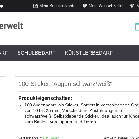
Mein Benutzerkonto
Mein Wunschzettel
M
op
ARF
SCHULBEDARF
KÜNSTLERBEDARF
100 Sticker "Augen schwarz/weiß"
Produkteigenschaften:
100 Augenpaare als Sticker, Sortiert in verschiedenen Gr
von 10 bis 25 mm, Verschiedene Ausführungen in
schwarz/weiß, Selbstklebende Sticker, Ideal auch für Kind
zum Basteln von Figuren und Tieren
Verfügbarkeit:
Auf Lager
Artikelnummer: 595