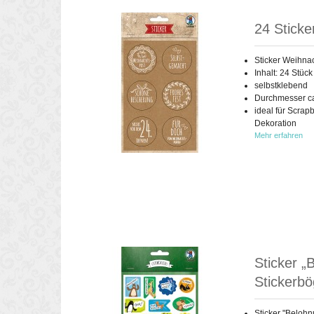
24 Sticke
Sticker Weihna
Inhalt: 24 Stüc
selbstklebend
Durchmesser ca
ideal für Scrap
Dekoration
Mehr erfahren
Sticker „
Stickerbö
Sticker "Beloh