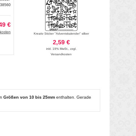
238560
49 €
kosten
old
Kreativ Sticker "Adventskalender" silber
Kreativ Sticker 
2,59 €
2
inkl. 19% MwSt.
,
zzgl.
inkl. 19
Versandkosten
Vers
en
Größen von 10 bis 25mm
enthalten. Gerade