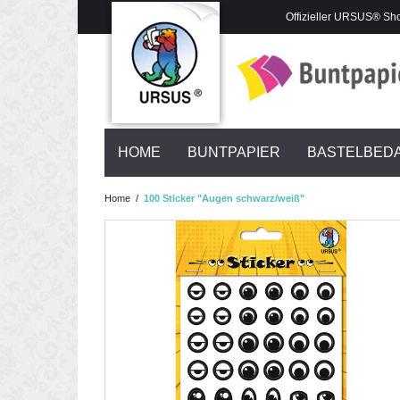
Offizieller URSUS® Sh
HOME
BUNTPAPIER
BASTELBED
Home
/
100 Sticker "Augen schwarz/weiß"