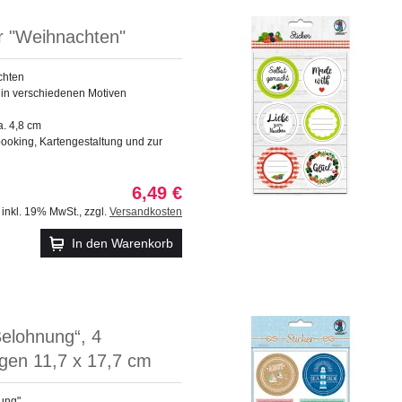
r "Weihnachten"
chten
k in verschiedenen Motiven
. 4,8 cm
booking, Kartengestaltung und zur
6,49 €
inkl. 19% MwSt.
,
zzgl.
Versandkosten
In den Warenkorb
Belohnung“, 4
gen 11,7 x 17,7 cm
nung"