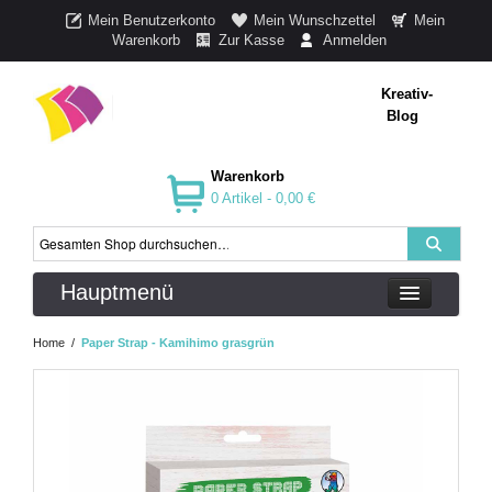
Mein Benutzerkonto
Mein Wunschzettel
Mein
Warenkorb
Zur Kasse
Anmelden
Kreativ-
Blog
Warenkorb
0 Artikel -
0,00 €
Hauptmenü
Home
/
Paper Strap - Kamihimo grasgrün