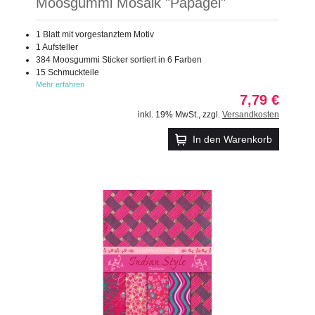
Moosgummi Mosaik "Papagei"
1 Blatt mit vorgestanztem Motiv
1 Aufsteller
384 Moosgummi Sticker sortiert in 6 Farben
15 Schmuckteile
Mehr erfahren
7,79 €
inkl. 19% MwSt.
,
zzgl.
Versandkosten
In den Warenkorb