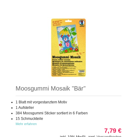
Moosgummi Mosaik "Bär"
1 Blatt mit vorgestanztem Motiv
1 Aufsteller
384 Moosgummi Sticker sortiert in 6 Farben
15 Schmuckteile
Mehr erfahren
7,79 €
inkl. 19% MwSt.
,
zzgl.
Versandkosten