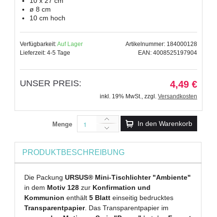
10 x 27 cm
ø 8 cm
10 cm hoch
Verfügbarkeit:
Auf Lager
Artikelnummer: 184000128
Lieferzeit: 4-5 Tage
EAN: 4008525197904
UNSER PREIS:
4,49 €
inkl. 19% MwSt.
,
zzgl.
Versandkosten
In den Warenkorb
Menge
PRODUKTBESCHREIBUNG
Die Packung
URSUS® Mini-Tischlichter "Ambiente"
in dem
Motiv 128
zur
Konfirmation und
Kommunion
enthält
5 Blatt
einseitig bedrucktes
Transparentpapier
. Das Transparentpapier im