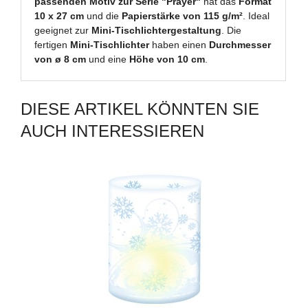
passenden Motiv zur Serie "Prayer"
hat das
Format
10 x 27 cm
und die
Papierstärke von 115 g/m²
. Ideal
geeignet zur
Mini-Tischlichtergestaltung
. Die
fertigen
Mini-Tischlichter
haben einen
Durchmesser
von ø 8 cm
und eine
Höhe von 10 cm
.
DIESE ARTIKEL KÖNNTEN SIE
AUCH INTERESSIEREN