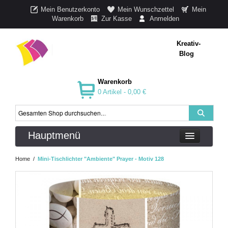
Mein Benutzerkonto
Mein Wunschzettel
Mein
Warenkorb
Zur Kasse
Anmelden
Kreativ-
Blog
Warenkorb
0 Artikel -
0,00 €
Hauptmenü
Home
/
Mini-Tischlichter "Ambiente" Prayer - Motiv 128