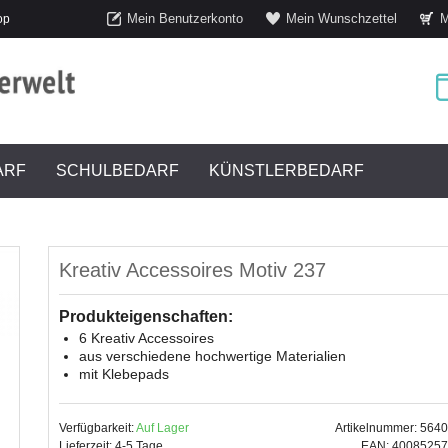
Mein Benutzerkonto
Mein Wunschzettel
M
op
ARF
SCHULBEDARF
KÜNSTLERBEDARF
Kreativ Accessoires Motiv 237
Produkteigenschaften:
6 Kreativ Accessoires
aus verschiedene hochwertige Materialien
mit Klebepads
Verfügbarkeit:
Auf Lager
Artikelnummer: 564
Lieferzeit: 4-5 Tage
EAN: 4008525