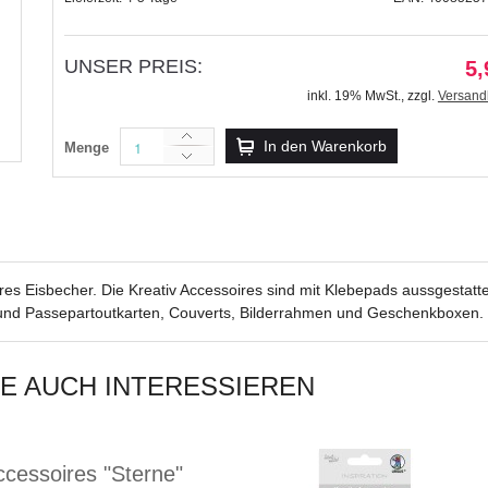
UNSER PREIS:
5,
inkl. 19% MwSt.
,
zzgl.
Versand
Kreativ Accessoires "Drachen 1" - Motiv 356F
In den Warenkorb
Menge
5,99 €
inkl. 19% MwSt.
,
zzgl.
Versandkosten
ires Eisbecher. Die Kreativ Accessoires sind mit Klebepads aussgestat
und Passepartoutkarten, Couverts, Bilderrahmen und Geschenkboxen.
IE AUCH INTERESSIEREN
ccessoires "Sterne"