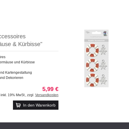
ccessoires
äuse & Kürbisse"
ires
dermäuse und Kürbisse
nd Kartengestaltung
und Dekorieren
5,99 €
inkl. 19% MwSt.
,
zzgl.
Versandkosten
In den Warenkorb