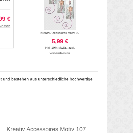
99 €
kosten
Kreativ Accessoires Motiv 80
Kreativ Accessoires Motiv 129
5,99 €
5,99 €
inkl. 19% MwSt.
,
zzgl.
inkl. 19% MwSt.
,
zzgl.
Versandkosten
Versandkosten
tet und bestehen aus unterschiedliche hochwertige
Kreativ Accessoires Motiv 107