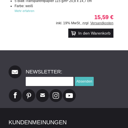
5 Blatt Transparentpapier 115 g/m² 20,8 x 14,7 cm
Farbe: weiß
Mehr erfahren
15,59 €
inkl. 19% MwSt.
,
zzgl.
Versandkosten
In den Warenkorb
NEWSLETTER:
Absenden
KUNDENMEINUNGEN