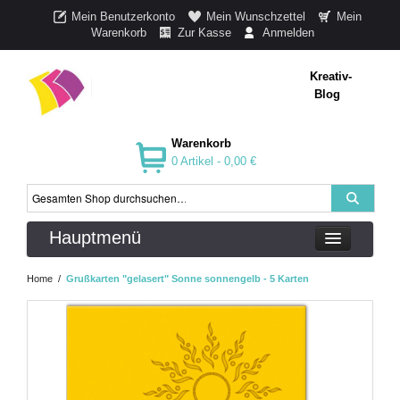
Mein Benutzerkonto
Mein Wunschzettel
Mein
Warenkorb
Zur Kasse
Anmelden
Kreativ-
Blog
Warenkorb
0 Artikel -
0,00 €
Hauptmenü
Home
/
Grußkarten "gelasert" Sonne sonnengelb - 5 Karten