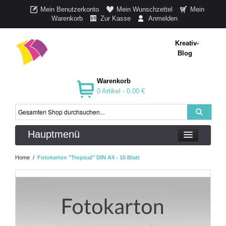
Mein Benutzerkonto
Mein Wunschzettel
Mein
Warenkorb
Zur Kasse
Anmelden
Kreativ-
Blog
Warenkorb
0 Artikel -
0,00 €
Hauptmenü
Home
/
Fotokarton "Tropical" DIN A4 - 10 Blatt